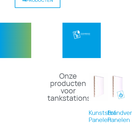
PRODUCTEN
Onze
producten
voor
tankstations
Kunststof
Brandve
Panelen
Panelen