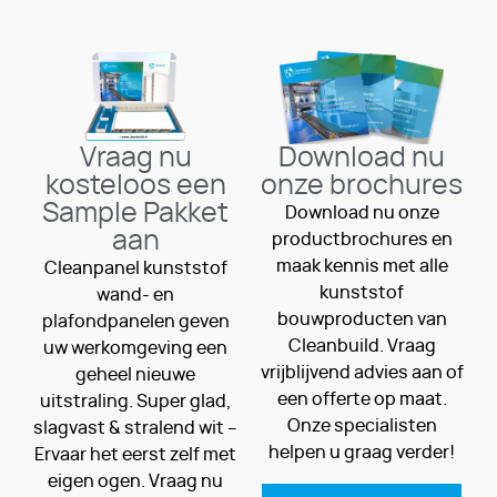
Vraag nu
Download nu
kosteloos een
onze brochures
Sample Pakket
Download nu onze
aan
productbrochures en
maak kennis met alle
Cleanpanel kunststof
kunststof
wand- en
bouwproducten van
plafondpanelen geven
Cleanbuild. Vraag
uw werkomgeving een
vrijblijvend advies aan of
geheel nieuwe
een offerte op maat.
uitstraling. Super glad,
Onze specialisten
slagvast & stralend wit –
helpen u graag verder!
Ervaar het eerst zelf met
eigen ogen. Vraag nu