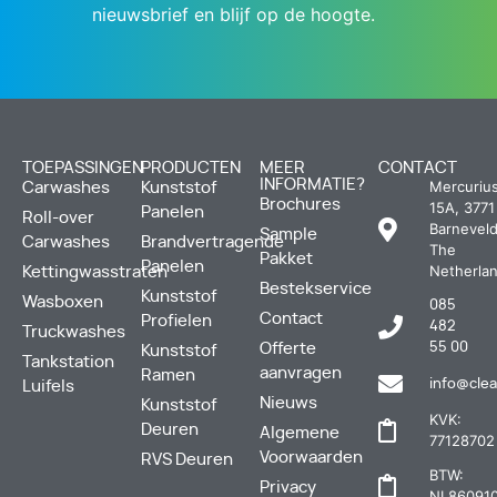
nieuwsbrief en blijf op de hoogte.
TOEPASSINGEN
PRODUCTEN
MEER
CONTACT
INFORMATIE?
Mercuriu
Carwashes
Kunststof
Brochures
15A, 3771
Panelen
Roll-over
Barneveld
Sample
Carwashes
Brandvertragende
The
Pakket
Panelen
Netherla
Kettingwasstraten
Bestekservice
Kunststof
Wasboxen
085
Contact
Profielen
482
Truckwashes
Offerte
55 00
Kunststof
Tankstation
aanvragen
Ramen
info@clea
Luifels
Nieuws
Kunststof
KVK:
Deuren
Algemene
77128702
Voorwaarden
RVS Deuren
BTW:
Privacy
NL860910