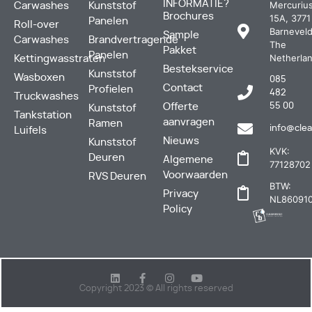
INFORMATIE?
Mercuriu
Carwashes
Kunststof
Brochures
15A, 3771
Panelen
Roll-over
Barneveld
Sample
Carwashes
Brandvertragende
The
Pakket
Panelen
Netherla
Kettingwasstraten
Bestekservice
Kunststof
Wasboxen
085
Contact
Profielen
482
Truckwashes
Offerte
55 00
Kunststof
Tankstation
aanvragen
Ramen
info@clea
Luifels
Nieuws
Kunststof
KVK:
Deuren
Algemene
77128702
Voorwaarden
RVS Deuren
BTW:
Privacy
NL860910
Policy
Copyright 2023 © All rights reserved