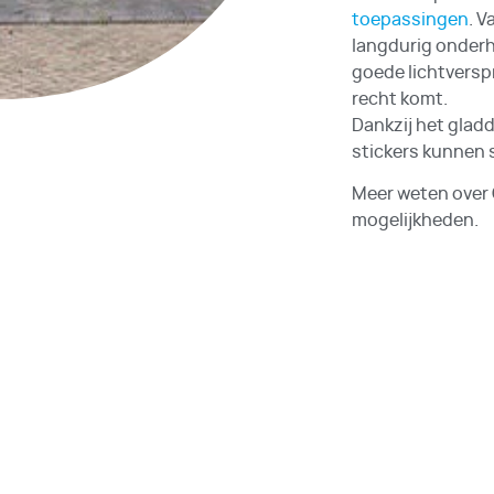
toepassingen
. V
langdurig onderh
goede lichtverspr
recht komt.
Dankzij het glad
stickers kunnen 
Meer weten over 
mogelijkheden.