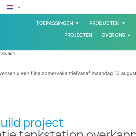
TOEPASSINGEN
PRODUCTEN
PROJECTEN
OVER ONS
ckwash
wensen u een fijne zomervakantie!Vanaf maandag 10 august
uild project
tie tankstation overkap