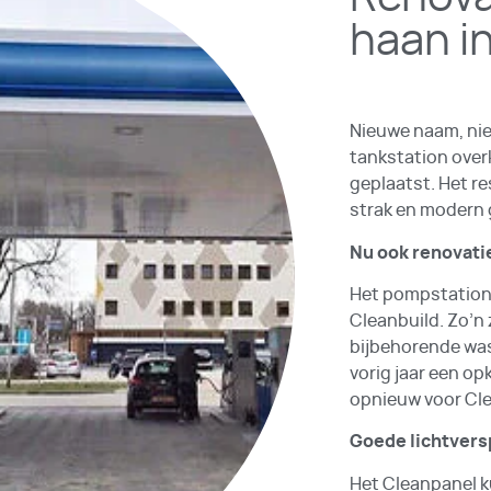
haan i
Nieuwe naam, nie
tankstation overk
geplaatst. Het r
strak en modern g
Nu ook renovati
Het pompstation 
Cleanbuild. Zo’n
bijbehorende was
vorig jaar een o
opnieuw voor Clea
Goede lichtvers
Het Cleanpanel ku