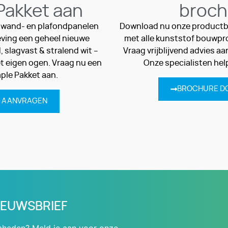
Pakket aan
broch
 wand- en plafondpanelen
Download nu onze productb
ving een geheel nieuwe
met alle kunststof bouwpr
, slagvast & stralend wit –
Vraag vrijblijvend advies aa
et eigen ogen. Vraag nu een
Onze specialisten hel
ple Pakket aan.
BROCHURE D
T AANVRAGEN
NIEUWSBRIEF