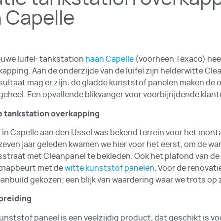
n Capelle
uwe luifel: tankstation
haan Capelle
(voorheen Texaco) hee
apping. Aan de onderzijde van de luifel zijn helderwitte Cl
esultaat mag er zijn: de gladde kunststof panelen maken de 
eheel. Een opvallende blikvanger voor voorbijrijdende klant
e tankstation overkapping
in Capelle aan den IJssel was bekend terrein voor het mon
 zeven jaar geleden kwamen we hier voor het eerst, om de w
straat met Cleanpanel te bekleden. Ook het plafond van de
pknapbeurt met de
witte kunststof panelen
. Voor de renovati
nbuild gekozen; een blijk van waardering waar we trots op z
preiding
nststof paneel is een veelzijdig product, dat geschikt is voo