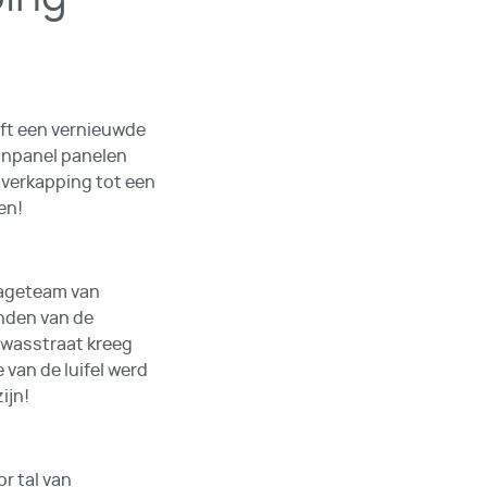
ft een vernieuwde
eanpanel panelen
overkapping tot een
en!
tageteam van
anden van de
 wasstraat kreeg
e van de luifel werd
ijn!
r tal van