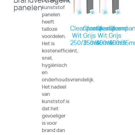
Brandvertragende
Bouwen met
panelen
kunststof
panelen
heeft
Cleanpanel
Cleanpanel
Cleanpanel
Cleanpan
talloze
Wit
Grijs
Wit
Grijs
voordelen.
250/35mm
250/35mm
400/35mm
400/35
Het is
kostenefficiënt,
snel,
hygiënisch
en
onderhoudsvriendelijk.
Het nadeel
van
kunststof is
dat het
gevoeliger
is voor
brand dan