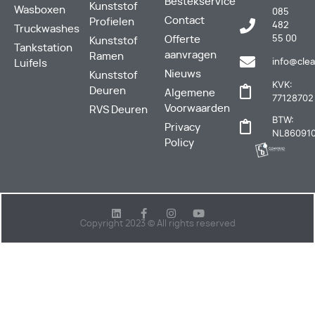
Bestekservice
Kunststof
Wasboxen
085
Contact
Profielen
482
Truckwashes
Offerte
55 00
Kunststof
Tankstation
aanvragen
Ramen
info@clea
Luifels
Nieuws
Kunststof
KVK:
Deuren
Algemene
77128702
Voorwaarden
RVS Deuren
BTW:
Privacy
NL860910
Policy
Copyright 2023 © All rights reserved