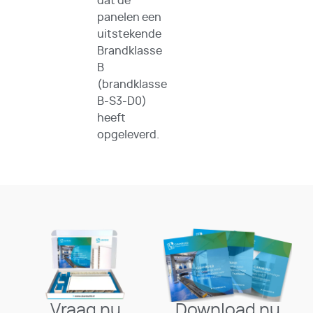
dat de
panelen een
uitstekende
Brandklasse
B
(brandklasse
B-S3-D0)
heeft
opgeleverd.
Vraag nu
Download nu