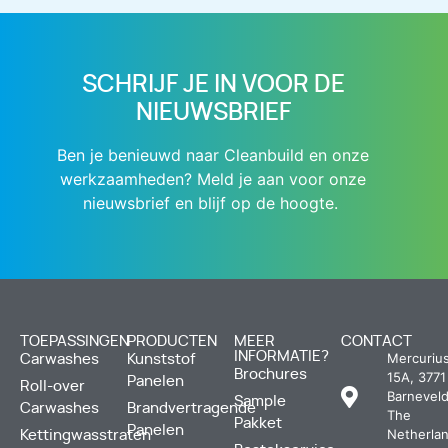
SCHRIJF JE IN VOOR DE
NIEUWSBRIEF
Ben je benieuwd naar Cleanbuild en onze
werkzaamheden? Meld je aan voor onze
nieuwsbrief en blijf op de hoogte.
TOEPASSINGEN
PRODUCTEN
MEER
CONTACT
INFORMATIE?
Mercuriu
Carwashes
Kunststof
Brochures
15A, 3771
Panelen
Roll-over
Barneveld
Sample
Carwashes
Brandvertragende
The
Pakket
Panelen
Netherla
Kettingwasstraten