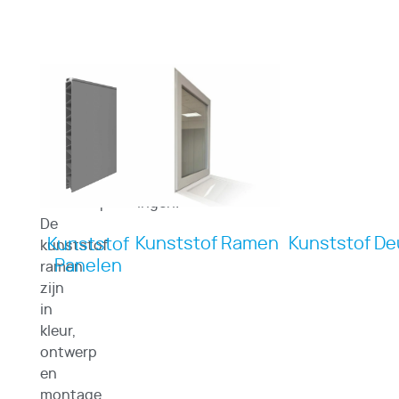
Andere
Cleanbuild
Cleanbuild
biedt
producten
een
totaalpakket
van
hygiënische
afbouwoplossingen.
De
Kunststof Ramen
Kunststof De
Kunststof
kunststof
Panelen
ramen
zijn
in
kleur,
ontwerp
en
montage