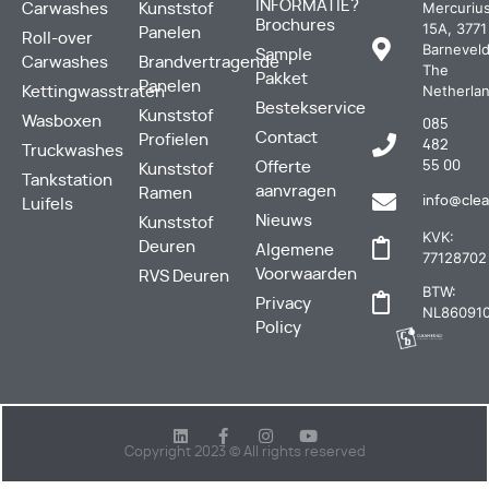
INFORMATIE?
Mercuriu
Carwashes
Kunststof
Brochures
15A, 3771
Panelen
Roll-over
Barneveld
Sample
Carwashes
Brandvertragende
The
Pakket
Panelen
Netherla
Kettingwasstraten
Bestekservice
Kunststof
Wasboxen
085
Contact
Profielen
482
Truckwashes
Offerte
55 00
Kunststof
Tankstation
aanvragen
Ramen
info@clea
Luifels
Nieuws
Kunststof
KVK:
Deuren
Algemene
77128702
Voorwaarden
RVS Deuren
BTW:
Privacy
NL860910
Policy
Copyright 2023 © All rights reserved