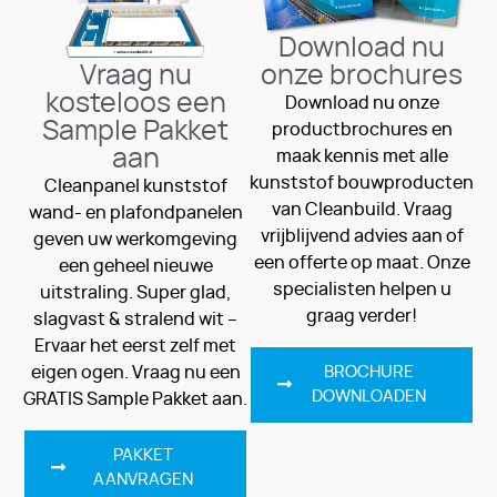
Download nu
Vraag nu
onze brochures
kosteloos een
Download nu onze
Sample Pakket
productbrochures en
aan
maak kennis met alle
kunststof bouwproducten
Cleanpanel kunststof
van Cleanbuild. Vraag
wand- en plafondpanelen
vrijblijvend advies aan of
geven uw werkomgeving
een offerte op maat. Onze
een geheel nieuwe
specialisten helpen u
uitstraling. Super glad,
graag verder!
slagvast & stralend wit –
Ervaar het eerst zelf met
eigen ogen. Vraag nu een
BROCHURE
DOWNLOADEN
GRATIS Sample Pakket aan.
PAKKET
AANVRAGEN