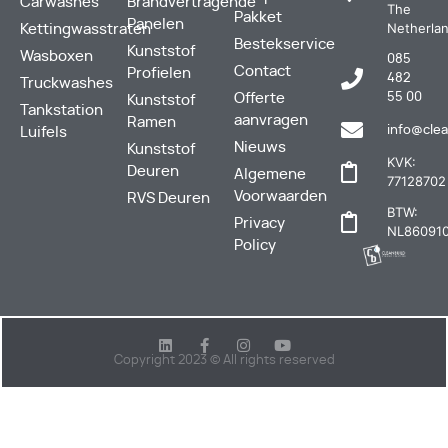
Carwashes
Brandvertragende
The
Pakket
Panelen
Netherla
Kettingwasstraten
Bestekservice
Kunststof
Wasboxen
085
Contact
Profielen
482
Truckwashes
Offerte
55 00
Kunststof
Tankstation
aanvragen
Ramen
info@clea
Luifels
Nieuws
Kunststof
KVK:
Deuren
Algemene
77128702
Voorwaarden
RVS Deuren
BTW:
Privacy
NL860910
Policy
Copyright 2023 © All rights reserved