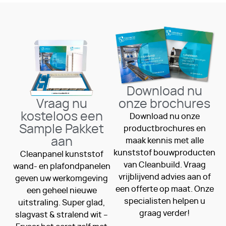
Download nu
Vraag nu
onze brochures
kosteloos een
Download nu onze
Sample Pakket
productbrochures en
aan
maak kennis met alle
kunststof bouwproducten
Cleanpanel kunststof
van Cleanbuild. Vraag
wand- en plafondpanelen
vrijblijvend advies aan of
geven uw werkomgeving
een offerte op maat. Onze
een geheel nieuwe
specialisten helpen u
uitstraling. Super glad,
graag verder!
slagvast & stralend wit –