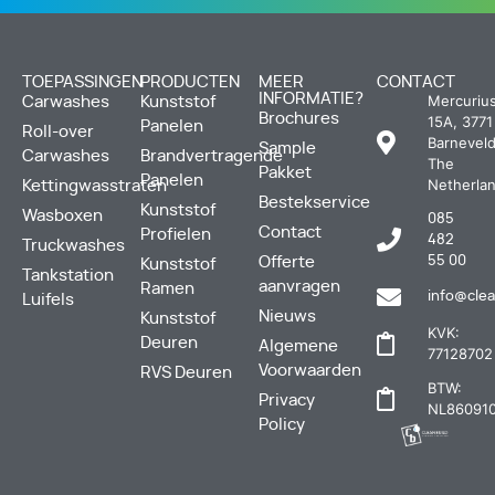
TOEPASSINGEN
PRODUCTEN
MEER
CONTACT
INFORMATIE?
Mercuriu
Carwashes
Kunststof
Brochures
15A, 3771
Panelen
Roll-over
Barneveld
Sample
Carwashes
Brandvertragende
The
Pakket
Panelen
Netherla
Kettingwasstraten
Bestekservice
Kunststof
Wasboxen
085
Contact
Profielen
482
Truckwashes
Offerte
55 00
Kunststof
Tankstation
aanvragen
Ramen
info@clea
Luifels
Nieuws
Kunststof
KVK:
Deuren
Algemene
77128702
Voorwaarden
RVS Deuren
BTW:
Privacy
NL860910
Policy