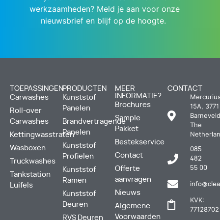
werkzaamheden? Meld je aan voor onze
nieuwsbrief en blijf op de hoogte.
TOEPASSINGEN
PRODUCTEN
MEER
CONTACT
INFORMATIE?
Mercuriu
Carwashes
Kunststof
Brochures
15A, 3771
Panelen
Roll-over
Barneveld
Sample
Carwashes
Brandvertragende
The
Pakket
Panelen
Netherla
Kettingwasstraten
Bestekservice
Kunststof
Wasboxen
085
Contact
Profielen
482
Truckwashes
Offerte
55 00
Kunststof
Tankstation
aanvragen
Ramen
info@clea
Luifels
Nieuws
Kunststof
KVK:
Deuren
Algemene
77128702
Voorwaarden
RVS Deuren