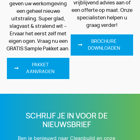
vrijblijvend advies aan of
geven uw werkomgeving
een offerte op maat. Onze
een geheel nieuwe
specialisten helpen u
uitstraling. Super glad,
graag verder!
slagvast & stralend wit –
Ervaar het eerst zelf met
eigen ogen. Vraag nu een
BROCHURE
DOWNLOADEN
GRATIS Sample Pakket aan.
PAKKET
AANVRAGEN
SCHRIJF JE IN VOOR DE
NIEUWSBRIEF
Ben je benieuwd naar Cleanbuild en onze