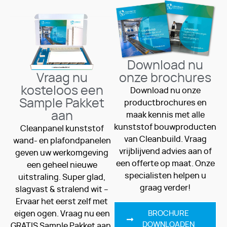
Download nu
Vraag nu
onze brochures
kosteloos een
Download nu onze
Sample Pakket
productbrochures en
aan
maak kennis met alle
kunststof bouwproducten
Cleanpanel kunststof
van Cleanbuild. Vraag
wand- en plafondpanelen
vrijblijvend advies aan of
geven uw werkomgeving
een offerte op maat. Onze
een geheel nieuwe
specialisten helpen u
uitstraling. Super glad,
graag verder!
slagvast & stralend wit –
Ervaar het eerst zelf met
eigen ogen. Vraag nu een
BROCHURE
DOWNLOADEN
GRATIS Sample Pakket aan.