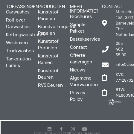
TOEPASSINGEN
PRODUCTEN
MEER
CONTACT
INFORMATIE?
Mercuriu
Carwashes
Kunststof
Brochures
15A, 3771
Panelen
Roll-over
Barneveld
Sample
Carwashes
Brandvertragende
The
Pakket
Panelen
Netherla
Kettingwasstraten
Bestekservice
Kunststof
Wasboxen
085
Contact
Profielen
482
Truckwashes
Offerte
55 00
Kunststof
Tankstation
aanvragen
Ramen
info@clea
Luifels
Nieuws
Kunststof
KVK:
Deuren
Algemene
77128702
Voorwaarden
RVS Deuren
BTW:
Privacy
NL860910
Policy
Copyright 2023 © All rights reserved