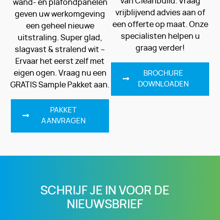
van Cleanbuild. Vraag
wand- en plafondpanelen
vrijblijvend advies aan of
geven uw werkomgeving
een offerte op maat. Onze
een geheel nieuwe
specialisten helpen u
uitstraling. Super glad,
graag verder!
slagvast & stralend wit –
Ervaar het eerst zelf met
eigen ogen. Vraag nu een
BROCHURE
DOWNLOADEN
GRATIS Sample Pakket aan.
PAKKET
AANVRAGEN
SCHRIJF JE IN VOOR DE
NIEUWSBRIEF