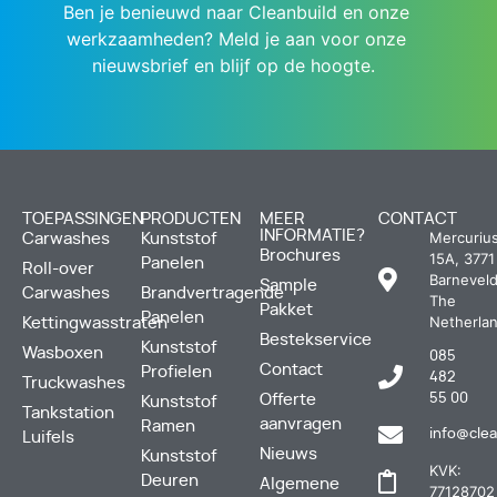
Ben je benieuwd naar Cleanbuild en onze
werkzaamheden? Meld je aan voor onze
nieuwsbrief en blijf op de hoogte.
TOEPASSINGEN
PRODUCTEN
MEER
CONTACT
INFORMATIE?
Mercuriu
Carwashes
Kunststof
Brochures
15A, 3771
Panelen
Roll-over
Barneveld
Sample
Carwashes
Brandvertragende
The
Pakket
Panelen
Netherla
Kettingwasstraten
Bestekservice
Kunststof
Wasboxen
085
Contact
Profielen
482
Truckwashes
Offerte
55 00
Kunststof
Tankstation
aanvragen
Ramen
info@clea
Luifels
Nieuws
Kunststof
KVK:
Deuren
Algemene
77128702