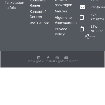
Kunststof
Tankstation
aanvragen
Ramen
info@clea
Luifels
Nieuws
Kunststof
KVK:
Deuren
Algemene
77128702
Voorwaarden
RVS Deuren
BTW:
Privacy
NL860910
Policy
Copyright 2023 © All rights reserved