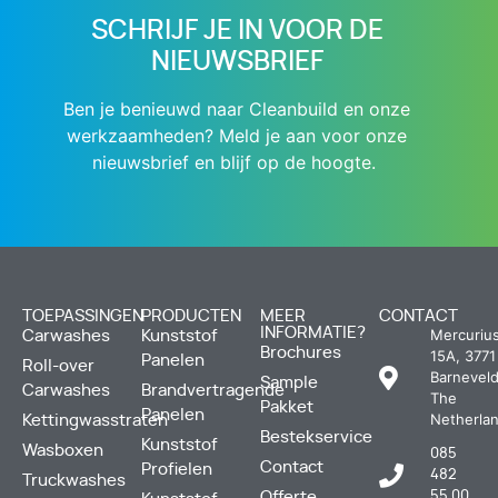
SCHRIJF JE IN VOOR DE
NIEUWSBRIEF
Ben je benieuwd naar Cleanbuild en onze
werkzaamheden? Meld je aan voor onze
nieuwsbrief en blijf op de hoogte.
TOEPASSINGEN
PRODUCTEN
MEER
CONTACT
INFORMATIE?
Mercuriu
Carwashes
Kunststof
Brochures
15A, 3771
Panelen
Roll-over
Barneveld
Sample
Carwashes
Brandvertragende
The
Pakket
Panelen
Netherla
Kettingwasstraten
Bestekservice
Kunststof
Wasboxen
085
Contact
Profielen
482
Truckwashes
Offerte
55 00