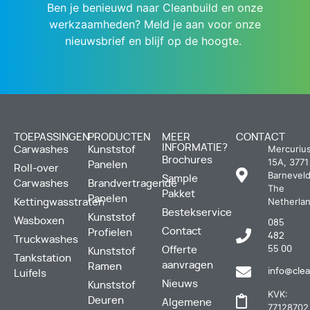
Ben je benieuwd naar Cleanbuild en onze
werkzaamheden? Meld je aan voor onze
nieuwsbrief en blijf op de hoogte.
TOEPASSINGEN
PRODUCTEN
MEER
CONTACT
INFORMATIE?
Mercuriu
Carwashes
Kunststof
Brochures
15A, 3771
Panelen
Roll-over
Barneveld
Sample
Carwashes
Brandvertragende
The
Pakket
Panelen
Netherla
Kettingwasstraten
Bestekservice
Kunststof
Wasboxen
085
Contact
Profielen
482
Truckwashes
Offerte
55 00
Kunststof
Tankstation
aanvragen
Ramen
info@clea
Luifels
Nieuws
Kunststof
KVK:
Deuren
Algemene
77128702