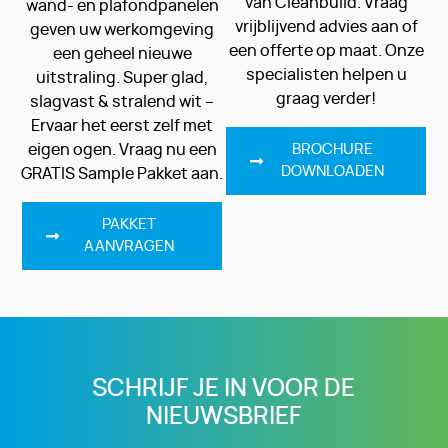
van Cleanbuild. Vraag
wand- en plafondpanelen
vrijblijvend advies aan of
geven uw werkomgeving
een offerte op maat. Onze
een geheel nieuwe
specialisten helpen u
uitstraling. Super glad,
graag verder!
slagvast & stralend wit –
Ervaar het eerst zelf met
eigen ogen. Vraag nu een
BROCHURE
DOWNLOADEN
GRATIS Sample Pakket aan.
PAKKET
AANVRAGEN
SCHRIJF JE IN VOOR DE
NIEUWSBRIEF