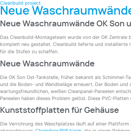
Cleanbuild project
Neue Waschraumwände 
Neue Waschraumwände OK Son u
Das Cleanbuild-Montageteam wurde von der OK Zentrale be
komplett neu gestaltet. Cleanbuild lieferte und installier
für die Stufen zu schaffen.
Neue Waschraumwände
Die OK Son Ost-Tankstelle, früher bekannt als Schimmel-T
und die Boden- und Wandbeläge erneuert. Der Boden und d
wartungsfreundlichen, weißen Cleanpanel-Paneelen entschie
Paneelen haben dieses Problem gelöst. Diese PVC-Platten s
Kunststoffplatten für Gehäuse
Die Verrohrung des Waschplatzes läuft auf einer Plattfor
abgeschlossen.
, die in einem Rahmen
Cleandoor RVS türen