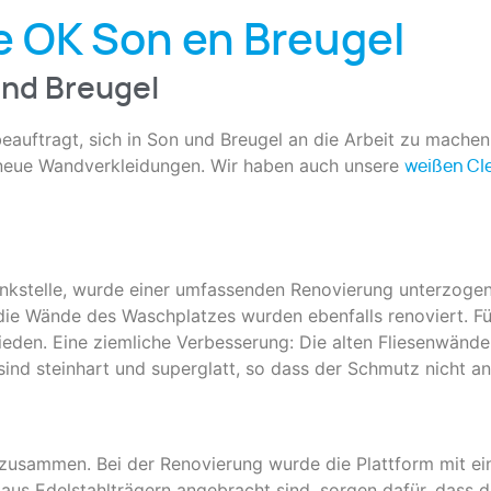
OK Son en Breugel
nd Breugel
auftragt, sich in Son und Breugel an die Arbeit zu mache
te neue Wandverkleidungen. Wir haben auch unsere
weißen Cl
ankstelle, wurde einer umfassenden Renovierung unterzogen
ie Wände des Waschplatzes wurden ebenfalls renoviert. Fü
den. Eine ziemliche Verbesserung: Die alten Fliesenwände 
ind steinhart und superglatt, so dass der Schmutz nicht an
m zusammen. Bei der Renovierung wurde die Plattform mit e
 aus Edelstahlträgern angebracht sind, sorgen dafür, dass 