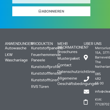
ABONNIEREN
ANWENDUNGEN
PRODUKTEN
MEHR
UBER UNS
INFORMATIONEN?
Mercuriu
Autowasche
Kunststoffpaneele
Broschures
15A, 3771
LKW
Feuerhemmende
Barneveld
Musterpaket
Waschanlage
Paneele
The
Contact
Netherla
Kunststoffprofile
Datenschutzrichtlinie
Kunststofffenster
085
Allgemeine
482
Kunststofftüren
Geschäftsbedingungen
55 00
RVS Türen
info@clea
KVK:
77128702