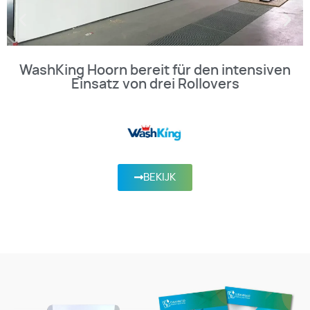
WashKing Hoorn bereit für den intensiven
Einsatz von drei Rollovers
BEKIJK