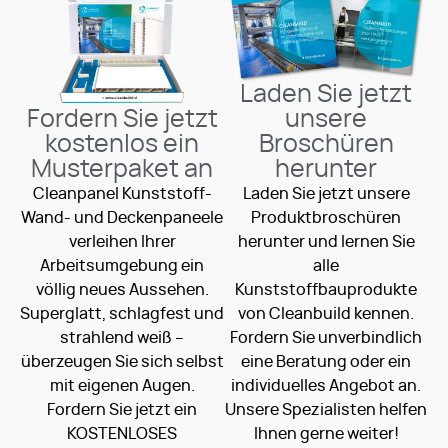
Laden Sie jetzt
Fordern Sie jetzt
unsere
kostenlos ein
Broschüren
Musterpaket an
herunter
Cleanpanel Kunststoff-
Laden Sie jetzt unsere
Wand- und Deckenpaneele
Produktbroschüren
verleihen Ihrer
herunter und lernen Sie
Arbeitsumgebung ein
alle
völlig neues Aussehen.
Kunststoffbauprodukte
Superglatt, schlagfest und
von Cleanbuild kennen.
strahlend weiß –
Fordern Sie unverbindlich
überzeugen Sie sich selbst
eine Beratung oder ein
mit eigenen Augen.
individuelles Angebot an.
Fordern Sie jetzt ein
Unsere Spezialisten helfen
KOSTENLOSES
Ihnen gerne weiter!