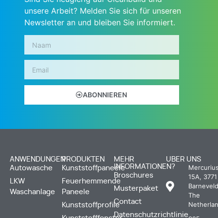
unsere Arbeit? Melden Sie sich für unseren
Newsletter an und bleiben Sie informiert.
ABONNIEREN
ANWENDUNGEN
PRODUKTEN
MEHR
UBER UNS
INFORMATIONEN?
Mercuriu
Autowasche
Kunststoffpaneele
Broschures
15A, 3771
LKW
Feuerhemmende
Barneveld
Musterpaket
Waschanlage
Paneele
The
Contact
Netherla
Kunststoffprofile
Datenschutzrichtlinie