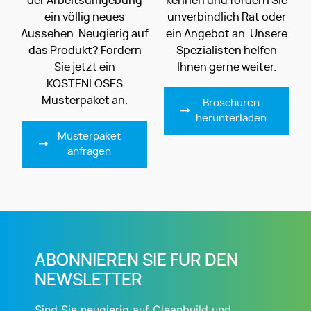
der Arbeitsumgebung
kennen und fordern Sie
ein völlig neues
unverbindlich Rat oder
Aussehen. Neugierig auf
ein Angebot an. Unsere
das Produkt? Fordern
Spezialisten helfen
Sie jetzt ein
Ihnen gerne weiter.
KOSTENLOSES
Musterpaket an.
Broschüren
herunterladen
Musterpaket
anfragen
ABONNIEREN SIE FUR DEN
NEWSLETTER
Sind Sie neugierig auf Cleanbuild und