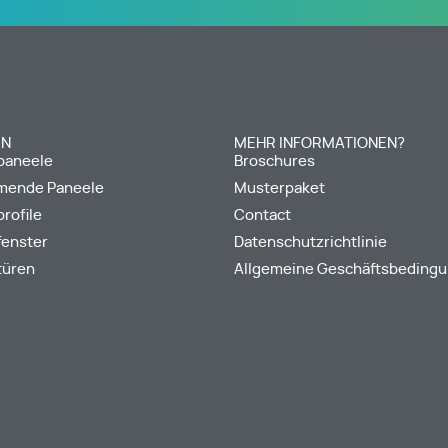
EN
MEHR INFORMATIONEN?
paneele
Broschures
mende Paneele
Musterpaket
rofile
Contact
fenster
Datenschutzrichtlinie
türen
Allgemeine Geschäftsbeding