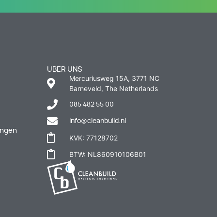
UBER UNS
Mercuriusweg 15A, 3771 NC
Barneveld, The Netherlands
085 482 55 00
info@cleanbuild.nl
ungen
KVK: 77128702
BTW: NL860910106B01