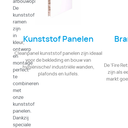
afbouwoplossingen.
De
kunststof
ramen
zijn
in
Kunststof Panelen
Bra
kleur,
ontwerp
Cleanpanel kunststof panelen zijn ideaal
en
voor de bekleding en bouw van
montage
De ‘Fire Re
hygiënische/ industriële wanden,
perfect
zijn als 
plafonds en luifels.
te
markt goe
combineren
met
onze
kunststof
panelen.
Dankzij
speciale