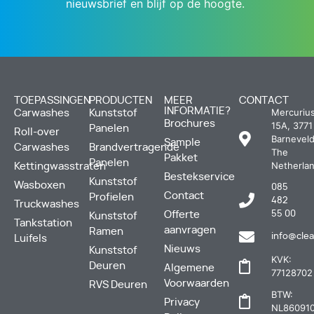
nieuwsbrief en blijf op de hoogte.
TOEPASSINGEN
PRODUCTEN
MEER
CONTACT
INFORMATIE?
Mercuriu
Carwashes
Kunststof
Brochures
15A, 3771
Panelen
Roll-over
Barneveld
Sample
Carwashes
Brandvertragende
The
Pakket
Panelen
Netherla
Kettingwasstraten
Bestekservice
Kunststof
Wasboxen
085
Contact
Profielen
482
Truckwashes
Offerte
55 00
Kunststof
Tankstation
aanvragen
Ramen
info@clea
Luifels
Nieuws
Kunststof
KVK:
Deuren
Algemene
77128702
Voorwaarden
RVS Deuren
BTW:
Privacy
NL860910